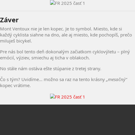
Záver
Mont Ventoux nie je len kopec. Je to symbol. Miesto, kde si
každý cyklista siahne na dno, ale aj miesto, kde pochopíš, prečo
miluješ bicykel.
Pre nás bol tento deň dokonalým začiatkom cyklovýletu – plný
emócií, výziev, smiechu aj ticha v oblakoch.
No stále nám ostáva ešte stúpanie z tretej strany.
Čo s tým? Uvidíme… možno sa raz na tento krásny
„mesačný“
kopec vrátime.