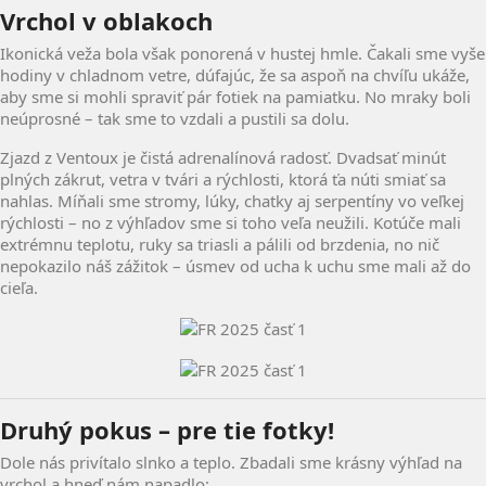
Vrchol v oblakoch
Ikonická veža bola však ponorená v hustej hmle. Čakali sme vyše
hodiny v chladnom vetre, dúfajúc, že sa aspoň na chvíľu ukáže,
aby sme si mohli spraviť pár fotiek na pamiatku. No mraky boli
neúprosné – tak sme to vzdali a pustili sa dolu.
Zjazd z Ventoux je čistá adrenalínová radosť. Dvadsať minút
plných zákrut, vetra v tvári a rýchlosti, ktorá ťa núti smiať sa
nahlas. Míňali sme stromy, lúky, chatky aj serpentíny vo veľkej
rýchlosti – no z výhľadov sme si toho veľa neužili. Kotúče mali
extrémnu teplotu, ruky sa triasli a pálili od brzdenia, no nič
nepokazilo náš zážitok – úsmev od ucha k uchu sme mali až do
cieľa.
Druhý pokus – pre tie fotky!
Dole nás privítalo slnko a teplo. Zbadali sme krásny výhľad na
vrchol a hneď nám napadlo: