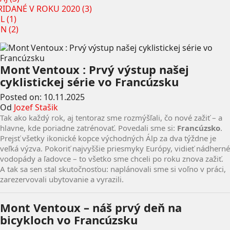
RIDANÉ V ROKU 2020 (3)
L (1)
N (2)
Mont Ventoux : Prvý výstup našej
cyklistickej série vo Francúzsku
Posted on:
10.11.2025
Od
Jozef Stašik
Tak ako každý rok, aj tentoraz sme rozmýšľali, čo nové zažiť – a
hlavne, kde poriadne zatrénovať. Povedali sme si:
Francúzsko
.
Prejsť všetky ikonické kopce východných Álp za dva týždne je
veľká výzva. Pokoriť najvyššie priesmyky Európy, vidieť nádherné
vodopády a ľadovce – to všetko sme chceli po roku znova zažiť.
A tak sa sen stal skutočnosťou: naplánovali sme si voľno v práci,
zarezervovali ubytovanie a vyrazili.
Mont Ventoux – náš prvý deň na
bicykloch vo Francúzsku