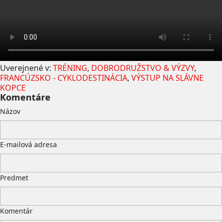
Uverejnené v:
TRÉNING
,
DOBRODRUŽSTVO & VÝZVY
,
FRANCÚZSKO - CYKLODESTINÁCIA
,
VÝSTUP NA SLÁVNE
KOPCE
Komentáre
Názov
E-mailová adresa
Predmet
Komentár