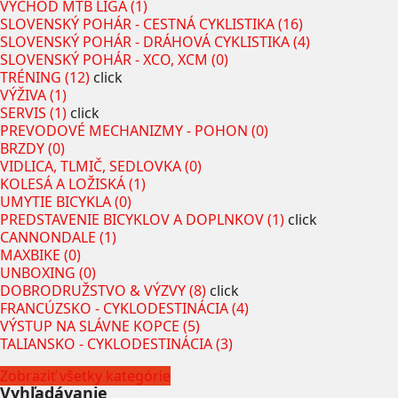
VÝCHOD MTB LIGA (1)
SLOVENSKÝ POHÁR - CESTNÁ CYKLISTIKA (16)
SLOVENSKÝ POHÁR - DRÁHOVÁ CYKLISTIKA (4)
SLOVENSKÝ POHÁR - XCO, XCM (0)
TRÉNING (12)
click
VÝŽIVA (1)
SERVIS (1)
click
PREVODOVÉ MECHANIZMY - POHON (0)
BRZDY (0)
VIDLICA, TLMIČ, SEDLOVKA (0)
KOLESÁ A LOŽISKÁ (1)
UMYTIE BICYKLA (0)
PREDSTAVENIE BICYKLOV A DOPLNKOV (1)
click
CANNONDALE (1)
MAXBIKE (0)
UNBOXING (0)
DOBRODRUŽSTVO & VÝZVY (8)
click
FRANCÚZSKO - CYKLODESTINÁCIA (4)
VÝSTUP NA SLÁVNE KOPCE (5)
TALIANSKO - CYKLODESTINÁCIA (3)
Zobraziť všetky kategórie
Vyhľadávanie