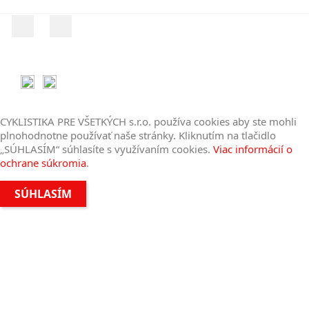
Facebook
Instagram
© 2018 - 2026 | CYKLISTIKA PRE VŠETKÝCH
s.r.o.
CYKLISTIKA PRE VŠETKÝCH s.r.o. používa cookies aby ste mohli
plnohodnotne používať naše stránky. Kliknutím na tlačidlo
„SÚHLASÍM“ súhlasíte s využívaním cookies.
Viac informácií o
ochrane súkromia
.
SÚHLASÍM