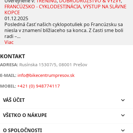
Uverejnené v:
TRÉNING
,
DOBRODRUŽSTVO & VÝZVY
,
FRANCÚZSKO - CYKLODESTINÁCIA
,
VÝSTUP NA SLÁVNE
KOPCE
01.12.2025
Posledná časť našich cyklopotuliek po Francúzsku sa
niesla v znamení blížiaceho sa konca. Z časti sme boli
radi –...
Viac
KONTAKT
ADRESA:
Rusínska 15307/5, 08001 Prešov
E-MAIL:
info@bikecentrumpresov.sk
MOBIL:
+421 (0) 948774117
VÁŠ ÚČET

VŠETKO O NÁKUPE

O SPOLOČNOSTI
