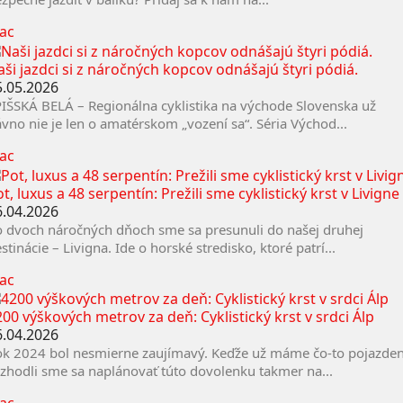
iac
aši jazdci si z náročných kopcov odnášajú štyri pódiá.
5.05.2026
IŠSKÁ BELÁ – Regionálna cyklistika na východe Slovenska už
vno nie je len o amatérskom „vození sa“. Séria Východ...
iac
t, luxus a 48 serpentín: Prežili sme cyklistický krst v Livigne
6.04.2026
 dvoch náročných dňoch sme sa presunuli do našej druhej
stinácie – Livigna. Ide o horské stredisko, ktoré patrí...
iac
00 výškových metrov za deň: Cyklistický krst v srdci Álp
6.04.2026
k 2024 bol nesmierne zaujímavý. Keďže už máme čo-to pojazden
zhodli sme sa naplánovať túto dovolenku takmer na...