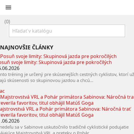

(0)
NAJNOVŠIE ČLÁNKY
osuň svoje limity: Skupinová jazda pre pokročilých
6.06.2026
nto tréning je určený pre skúsenejších cestných cyklistov, ktorí u
jú skúsenosti so skupinovou jazdou a chcú...
iac
ajstrovstvá VRL a Pohár primátora Sabinova: Náročná trať
everila favoritov, titul obhájil Matúš Goga
1.06.2026
nedeľu sa v Sabinove uskutočnilo tradičné cyklistické podujatie
ájajúce Majstrovstvá VRL a preteky o Pohár...