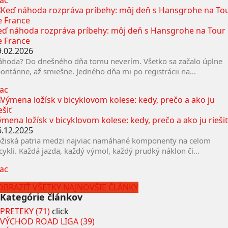
iac
eď náhoda rozpráva príbehy: môj deň s Hansgrohe na Tour
e France
9.02.2026
áhoda? Do dnešného dňa tomu neverím. Všetko sa začalo úplne
ontánne, až smiešne. Jedného dňa mi po registrácii na...
iac
mena ložísk v bicyklovom kolese: kedy, prečo a ako ju riešiť
6.12.2025
ožiská patria medzi najviac namáhané komponenty na celom
cykli. Každá jazda, každý výmol, každý prudký náklon či...
iac
OBRAZIŤ VŠETKY NAJNOVŠIE ČLÁNKY
Kategórie článkov
PRETEKY (71)
click
VÝCHOD ROAD LIGA (39)