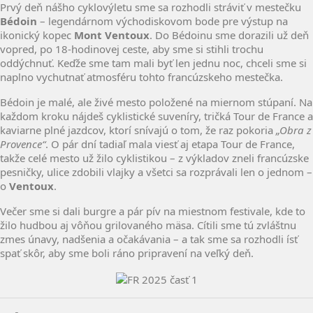
Prvý deň nášho cyklovýletu sme sa rozhodli stráviť v mestečku
Bédoin
– legendárnom východiskovom bode pre výstup na
ikonický kopec
Mont Ventoux
. Do Bédoinu sme dorazili už deň
vopred, po 18-hodinovej ceste, aby sme si stihli trochu
oddýchnuť. Keďže sme tam mali byť len jednu noc, chceli sme si
naplno vychutnať atmosféru tohto francúzskeho mestečka.
Bédoin je malé, ale živé mesto položené na miernom stúpaní. Na
každom kroku nájdeš cyklistické suveníry, tričká Tour de France a
kaviarne plné jazdcov, ktorí snívajú o tom, že raz pokoria
„Obra z
Provence“
. O pár dní tadiaľ mala viesť aj etapa Tour de France,
takže celé mesto už žilo cyklistikou – z výkladov zneli francúzske
pesničky, ulice zdobili vlajky a všetci sa rozprávali len o jednom –
o
Ventoux
.
Večer sme si dali burgre a pár pív na miestnom festivale, kde to
žilo hudbou aj vôňou grilovaného mäsa. Cítili sme tú zvláštnu
zmes únavy, nadšenia a očakávania – a tak sme sa rozhodli ísť
spať skôr, aby sme boli ráno pripravení na veľký deň.