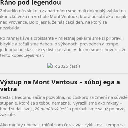
Ráno pod legendou
Zobudilo nás slnko a z apartmánu sme mali dokonalý výhľad na
ikonickú vežu na vrchole Mont Ventoux, ktorá pôsobí ako maják
nad Provence. Bolo jasné, že nás čaká deň, na ktorý sa
nezabúda.
Po rannej káve a croissante v miestnej pekárni sme si pripravili
bicykle a začali sme debatu o výkonoch, prevodoch a tempe –
jednoducho klasické cyklistické ráno. V duchu sme si hovorili, že
tento kopec
„vyletíme“
.
Výstup na Mont Ventoux – súboj ega a
vetra
Cesta z Bédoinu začína pozvoľna, no čoskoro sa zmení na súvislé
stúpanie, ktoré sa s tebou nemazná. Vyrazili sme ako rakety –
hneď si dali svoj
„20-minútový test“
a potrhali sme sa už po prvej
zákrute.
Ako minúty ubiehali, míňal som čoraz viac cyklistov – tempo sa