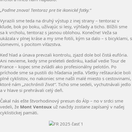
„Poďme znova! Tentoraz pre tie ikonické fotky.“
Vyrazili sme teda na druhý výstup z inej strany – tentoraz v
kľude, bok po boku, užívajúc si lesy, výhľady a ticho. Blížili sme
sa k vrcholu, tentoraz s jasnou oblohou. Konečne! Veža sa
ukázala v plnej kráse a my sme fotili, kým sa dalo – s bicyklami, s
úsmevmi, s pocitom víťazstva.
Keď hlad a únava prevzali kontrolu, zjazd dole bol čistá eufória.
Ani nevieme, kedy sme preleteli dedinku, kadiaľ vedie Tour de
France – kopec sme zvládli ako profesionálny pelotón. Po
príchode sme sa pustili do hľadania jedla. Všetky reštaurácie boli
plné cyklistov, no nakoniec sme našli malé miesto s cestovinami,
ktoré nám
„zachránili život“
. Ticho sme sedeli, vychutnávali jedlo
a v hlave si prehrávali celý deň.
Čakal nás ešte štvorhodinový presun do Álp – no v srdci sme
vedeli, že
Mont Ventoux
už navždy zostane zapísaný v našej
cyklistickej pamäti.