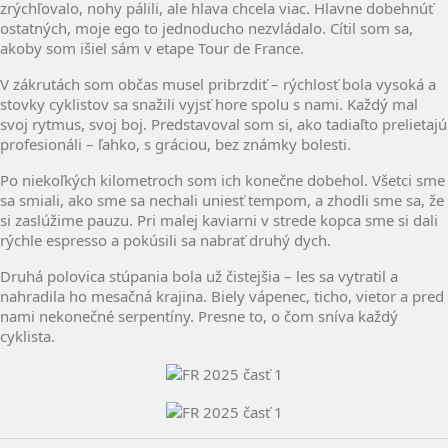
zrýchľovalo, nohy pálili, ale hlava chcela viac. Hlavne dobehnúť
ostatných, moje ego to jednoducho nezvládalo. Cítil som sa,
akoby som išiel sám v etape Tour de France.
V zákrutách som občas musel pribrzdiť – rýchlosť bola vysoká a
stovky cyklistov sa snažili vyjsť hore spolu s nami. Každý mal
svoj rytmus, svoj boj. Predstavoval som si, ako tadiaľto prelietajú
profesionáli – ľahko, s gráciou, bez známky bolesti.
Po niekoľkých kilometroch som ich konečne dobehol. Všetci sme
sa smiali, ako sme sa nechali uniesť tempom, a zhodli sme sa, že
si zaslúžime pauzu. Pri malej kaviarni v strede kopca sme si dali
rýchle espresso a pokúsili sa nabrať druhý dych.
Druhá polovica stúpania bola už čistejšia – les sa vytratil a
nahradila ho mesačná krajina. Biely vápenec, ticho, vietor a pred
nami nekonečné serpentíny. Presne to, o čom sníva každý
cyklista.