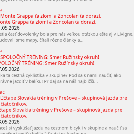
iac
onte Grappa ťa zlomí a Zoncolan ťa dorazí.
1.05.2026
etia časť dovolenky bola pre nás veľkou otázkou ešte aj v Livigne.
udovali sme mapy, čítali rôzne články a...
iac
POLOČNÝ TRÉNING: Smer Ružínsky okruh!
7.05.2026
ka ťa cestná cyklistika v skupine? Poď sa s nami naučiť, ako
rávne jazdiť v balíku! Pridaj sa na náš najbližší...
iac
’Etape Slovakia tréning v Prešove – skupinová jazda pre
ačiatočníkov.
8.05.2026
ceš si vyskúšať jazdu na cestnom bicykli v skupine a naučiť sa
zpečne jazdiť v balíku? Pridaj sa k nám na...