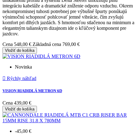
unikátnemu profilu a systému Delta Steerer umožňujú plnú
integráciu kabeláže a dramatické zníženie odporu vzduchu. Okrem
nekompromisnej tuhosti potrebnej pre výbušné špurty ponúkajú
výnimočnú schopnosť pohlcovať jemné vibrácie, čím zvyšujú
komfort pri dlhých jazdách. S hmotnosťou stlačenou na minimum a
elegantným talianskym dizajnom ide o kľúčový komponent pre
jazdcov.
Cena
548,00 €
Základná cena
769,00 €
Vložiť do košíka
Novinka

Rýchly náhľad
VISION RIADIDLÁ METRON 6D
Cena
439,00 €
Vložiť do košíka
-45,00 €