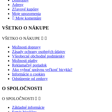
Dobropisy
Adresy
Zľavové kupóny
Moje upozornenia
Moje komentáre
VŠETKO O NÁKUPE
VŠETKO O NÁKUPE


Možnosti dopravy
Zásady ochrany osobných údajov
Všeobecné obchodné podmienky
Možnosti platby
Reklamačný poriadok
Ako vybrať správnu veľkosť bicykla?
Informácie o cookies
Odstúpenie od zmluvy
O SPOLOČNOSTI
O SPOLOČNOSTI


Základné informácie
Servis bicyklov