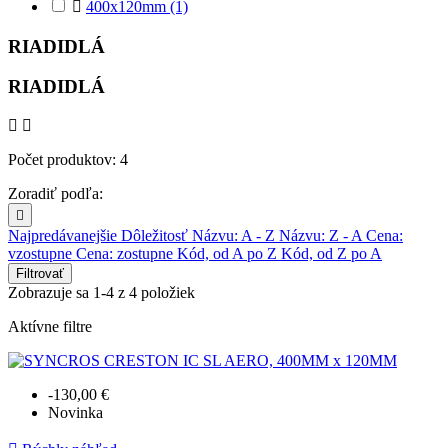

400x120mm
(1)
RIADIDLÁ
RIADIDLÁ
Počet produktov: 4
Zoradiť podľa:

Najpredávanejšie
Dôležitosť
Názvu: A - Z
Názvu: Z - A
Cena:
vzostupne
Cena: zostupne
Kód, od A po Z
Kód, od Z po A
Filtrovať
Zobrazuje sa 1-4 z 4 položiek
Aktívne filtre
-130,00 €
Novinka