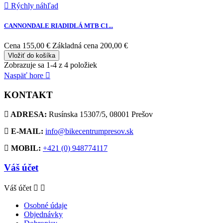

Rýchly náhľad
CANNONDALE RIADIDLÁ MTB C1...
Cena
155,00 €
Základná cena
200,00 €
Vložiť do košíka
Zobrazuje sa 1-4 z 4 položiek
Naspäť hore

KONTAKT
ADRESA:
Rusínska 15307/5, 08001 Prešov
E-MAIL:
info@bikecentrumpresov.sk
MOBIL:
+421 (0) 948774117
Váš účet
Váš účet


Osobné údaje
Objednávky