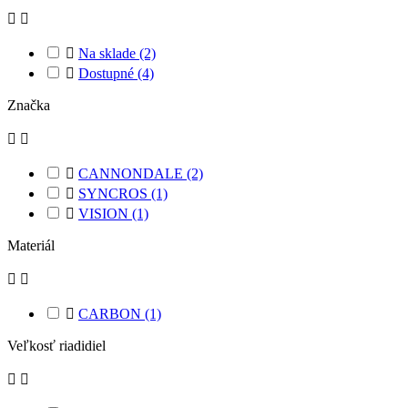



Na sklade
(2)

Dostupné
(4)
Značka



CANNONDALE
(2)

SYNCROS
(1)

VISION
(1)
Materiál



CARBON
(1)
Veľkosť riadidiel

