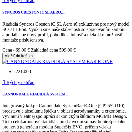

Rýchly náhľad
SYNCROS CRESTON IC SL AERO,...
Riadidlá Syncros Creston iC SL Aero sú exkluzívne pre nový model
SCOTT Foil. Využili sme naše skúsenosti so spracovaním karbónu
a pridali sme nový profil, pohodlie a tuhosť a niekoľko možností
montáže príslušenstva.
Cena
469,00 €
Základná cena
599,00 €
Vložiť do košíka
-221,00 €

Rýchly náhľad
CANNONDALE RIADIDLÁ SYSTEM...
Integrovaný kokpit Cannondale SystemBar R-One (CP2552U10)
predstavuje absolútnu špičku v oblasti aerodynamiky a ergonómie,
vyvinutú v elitnej spolupráci s ikonickým štúdiom MOMO Design.
Tieto celokarbónové riadidlá s predstavcom sú navrhnuté špeciálne
pre novú generáciu modelu SuperSix EVO, pričom vďaka