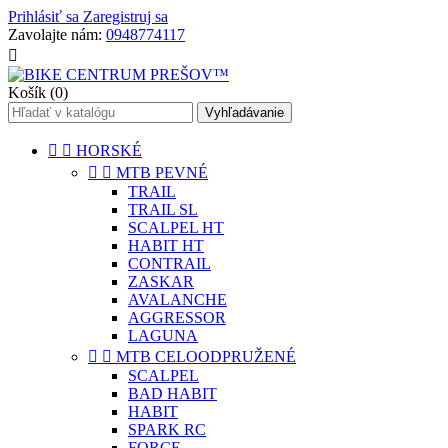
Prihlásiť sa
Zaregistruj sa
Zavolajte nám:
0948774117

Košík
(0)
Vyhľadávanie


HORSKÉ


MTB PEVNÉ
TRAIL
TRAIL SL
SCALPEL HT
HABIT HT
CONTRAIL
ZASKAR
AVALANCHE
AGGRESSOR
LAGUNA


MTB CELOODPRUŽENÉ
SCALPEL
BAD HABIT
HABIT
SPARK RC
FORCE