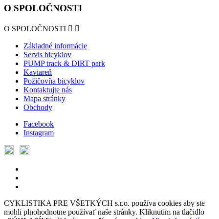
O SPOLOČNOSTI
O SPOLOČNOSTI


Základné informácie
Servis bicyklov
PUMP track & DIRT park
Kaviareň
Požičovňa bicyklov
Kontaktujte nás
Mapa stránky
Obchody
Facebook
Instagram
© 2018 - 2026 | CYKLISTIKA PRE VŠETKÝCH s.r.o.
CYKLISTIKA PRE VŠETKÝCH s.r.o. používa cookies aby ste
mohli plnohodnotne používať naše stránky. Kliknutím na tlačidlo