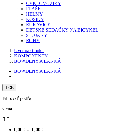
CYKLOVOZÍKY
FĽAŠE
HELMY
KOŠÍKY
RUKAVICE
DETSKÉ SEDAČKY NA BICYKEL
STOJANY
ROHY
Úvodná stránka
KOMPONENTY
BOWDENY A LANKÁ
BOWDENY A LANKÁ

OK
Filtrovať podľa
Cena


0,00 € - 10,00 €