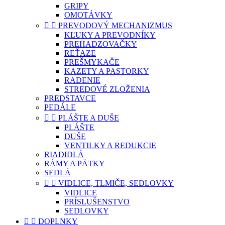
GRIPY
OMOTÁVKY


PREVODOVÝ MECHANIZMUS
KĽUKY A PREVODNÍKY
PREHADZOVAČKY
REŤAZE
PREŠMYKAČE
KAZETY A PASTORKY
RADENIE
STREDOVÉ ZLOŽENIA
PREDSTAVCE
PEDÁLE


PLÁŠTE A DUŠE
PLÁŠTE
DUŠE
VENTILKY A REDUKCIE
RIADIDLÁ
RÁMY A PÄTKY
SEDLÁ


VIDLICE, TLMIČE, SEDLOVKY
VIDLICE
PRÍSLUŠENSTVO
SEDLOVKY


DOPLNKY