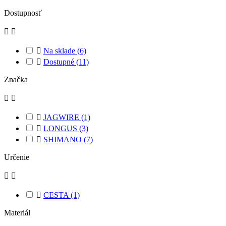
Dostupnosť



Na sklade
(6)

Dostupné
(11)
Značka



JAGWIRE
(1)

LONGUS
(3)

SHIMANO
(7)
Určenie



CESTA
(1)
Materiál