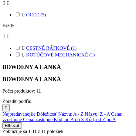



OCEĽ
(5)
Brzdy



CESTNÉ RÁFKOVÉ
(1)

KOTÚČOVÉ MECHANICKÉ
(1)
BOWDENY A LANKÁ
BOWDENY A LANKÁ
Počet produktov: 11
Zoradiť podľa:

Najpredávanejšie
Dôležitosť
Názvu: A - Z
Názvu: Z - A
Cena:
vzostupne
Cena: zostupne
Kód, od A po Z
Kód, od Z po A
Filtrovať
Zobrazuje sa 1-11 z 11 položiek