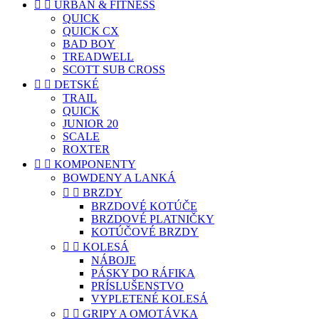


URBAN & FITNESS
QUICK
QUICK CX
BAD BOY
TREADWELL
SCOTT SUB CROSS


DETSKÉ
TRAIL
QUICK
JUNIOR 20
SCALE
ROXTER


KOMPONENTY
BOWDENY A LANKÁ


BRZDY
BRZDOVÉ KOTÚČE
BRZDOVÉ PLATNIČKY
KOTÚČOVÉ BRZDY


KOLESÁ
NÁBOJE
PÁSKY DO RÁFIKA
PRÍSLUŠENSTVO
VYPLETENÉ KOLESÁ


GRIPY A OMOTÁVKA