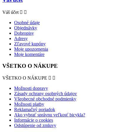
Váš účet


Osobné údaje
Objednávky
Dobropisy
Adresy
Zľavové kupóny
Moje upozornenia
Moje komentáre
VŠETKO O NÁKUPE
VŠETKO O NÁKUPE


Možnosti dopravy
Zásady ochrany osobných údajov
Všeobecné obchodné podmienky
Možnosti platby
Reklamačný poriadok
Ako vybrať správnu veľkosť bicykla?
Informácie o cookies
Odstúpenie od zmluvy