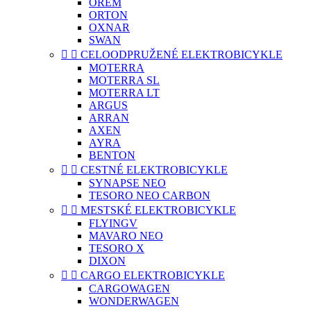
OREM
ORTON
OXNAR
SWAN


CELOODPRUŽENÉ ELEKTROBICYKLE
MOTERRA
MOTERRA SL
MOTERRA LT
ARGUS
ARRAN
AXEN
AYRA
BENTON


CESTNÉ ELEKTROBICYKLE
SYNAPSE NEO
TESORO NEO CARBON


MESTSKÉ ELEKTROBICYKLE
FLYINGV
MAVARO NEO
TESORO X
DIXON


CARGO ELEKTROBICYKLE
CARGOWAGEN
WONDERWAGEN