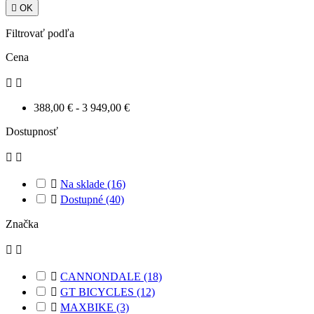

OK
Filtrovať podľa
Cena


388,00 € - 3 949,00 €
Dostupnosť



Na sklade
(16)

Dostupné
(40)
Značka



CANNONDALE
(18)

GT BICYCLES
(12)

MAXBIKE
(3)