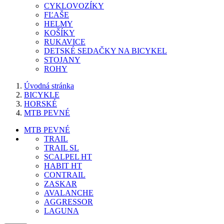
CYKLOVOZÍKY
FĽAŠE
HELMY
KOŠÍKY
RUKAVICE
DETSKÉ SEDAČKY NA BICYKEL
STOJANY
ROHY
Úvodná stránka
BICYKLE
HORSKÉ
MTB PEVNÉ
MTB PEVNÉ
TRAIL
TRAIL SL
SCALPEL HT
HABIT HT
CONTRAIL
ZASKAR
AVALANCHE
AGGRESSOR
LAGUNA