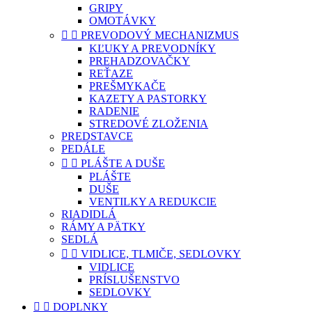
GRIPY
OMOTÁVKY


PREVODOVÝ MECHANIZMUS
KĽUKY A PREVODNÍKY
PREHADZOVAČKY
REŤAZE
PREŠMYKAČE
KAZETY A PASTORKY
RADENIE
STREDOVÉ ZLOŽENIA
PREDSTAVCE
PEDÁLE


PLÁŠTE A DUŠE
PLÁŠTE
DUŠE
VENTILKY A REDUKCIE
RIADIDLÁ
RÁMY A PÄTKY
SEDLÁ


VIDLICE, TLMIČE, SEDLOVKY
VIDLICE
PRÍSLUŠENSTVO
SEDLOVKY


DOPLNKY