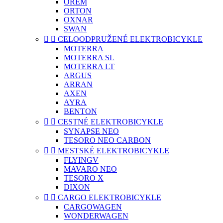
OREM
ORTON
OXNAR
SWAN


CELOODPRUŽENÉ ELEKTROBICYKLE
MOTERRA
MOTERRA SL
MOTERRA LT
ARGUS
ARRAN
AXEN
AYRA
BENTON


CESTNÉ ELEKTROBICYKLE
SYNAPSE NEO
TESORO NEO CARBON


MESTSKÉ ELEKTROBICYKLE
FLYINGV
MAVARO NEO
TESORO X
DIXON


CARGO ELEKTROBICYKLE
CARGOWAGEN
WONDERWAGEN