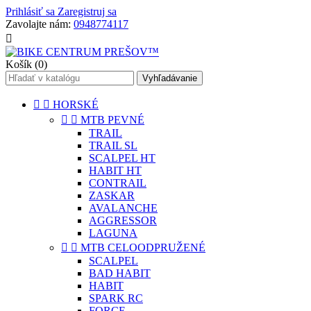
Prihlásiť sa
Zaregistruj sa
Zavolajte nám:
0948774117

Košík
(0)
Vyhľadávanie


HORSKÉ


MTB PEVNÉ
TRAIL
TRAIL SL
SCALPEL HT
HABIT HT
CONTRAIL
ZASKAR
AVALANCHE
AGGRESSOR
LAGUNA


MTB CELOODPRUŽENÉ
SCALPEL
BAD HABIT
HABIT
SPARK RC
FORCE