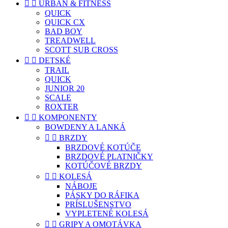


URBAN & FITNESS
QUICK
QUICK CX
BAD BOY
TREADWELL
SCOTT SUB CROSS


DETSKÉ
TRAIL
QUICK
JUNIOR 20
SCALE
ROXTER


KOMPONENTY
BOWDENY A LANKÁ


BRZDY
BRZDOVÉ KOTÚČE
BRZDOVÉ PLATNIČKY
KOTÚČOVÉ BRZDY


KOLESÁ
NÁBOJE
PÁSKY DO RÁFIKA
PRÍSLUŠENSTVO
VYPLETENÉ KOLESÁ


GRIPY A OMOTÁVKA