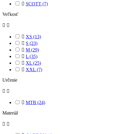

SCOTT
(7)
Veľkosť



XS
(13)

S
(23)

M
(29)

L
(35)

XL
(25)

XXL
(7)
Určenie



MTB
(24)
Materiál

