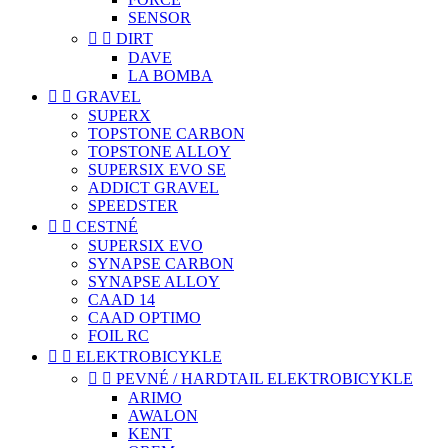
SENSOR


DIRT
DAVE
LA BOMBA


GRAVEL
SUPERX
TOPSTONE CARBON
TOPSTONE ALLOY
SUPERSIX EVO SE
ADDICT GRAVEL
SPEEDSTER


CESTNÉ
SUPERSIX EVO
SYNAPSE CARBON
SYNAPSE ALLOY
CAAD 14
CAAD OPTIMO
FOIL RC


ELEKTROBICYKLE


PEVNÉ / HARDTAIL ELEKTROBICYKLE
ARIMO
AWALON
KENT