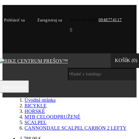
Zavolajte nám:
0948774117
Prihlásiť sa
Zaregistruj sa

KOŠÍK
(0)
Vyhľadávanie
Úvodná stránka
BICYKLE
HORSKÉ
MTB CELOODPRUŽENÉ
SCALPEL
CANNONDALE SCALPEL CARBON 2 LEFTY
-1 788,00 €