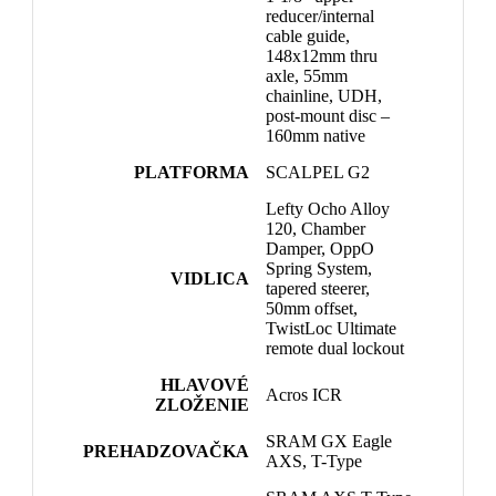
reducer/internal
cable guide,
148x12mm thru
axle, 55mm
chainline, UDH,
post-mount disc –
160mm native
PLATFORMA
SCALPEL G2
Lefty Ocho Alloy
120, Chamber
Damper, OppO
Spring System,
VIDLICA
tapered steerer,
50mm offset,
TwistLoc Ultimate
remote dual lockout
HLAVOVÉ
Acros ICR
ZLOŽENIE
SRAM GX Eagle
PREHADZOVAČKA
AXS, T-Type