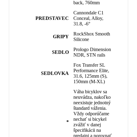
back, 760mm
Cannondale C1
PREDSTAVEC
Conceal, Alloy,
31.8, -6°
RockShox Smooth
GRIPY
Silicone
Prologo Dimension
SEDLO
NDR, STN rails
Fox Transfer SL
Performance Elite,
SEDLOVKA
31.6, 125mm (S),
150mm (M-XL)
Váha bicyklov sa
neuvádza, nakoľko
neexistuje jednotný
štandard váženia.
Vždy odporúčame
nechať si bicykel
*
zvážiť v danej
špecifikácii na
predajni a porovnať