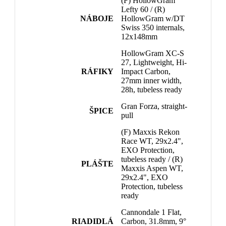
(F) HollowGram
Lefty 60 / (R)
NÁBOJE
HollowGram w/DT
Swiss 350 internals,
12x148mm
HollowGram XC-S
27, Lightweight, Hi-
RÁFIKY
Impact Carbon,
27mm inner width,
28h, tubeless ready
Gran Forza, straight-
ŠPICE
pull
(F) Maxxis Rekon
Race WT, 29x2.4",
EXO Protection,
tubeless ready / (R)
PLÁŠTE
Maxxis Aspen WT,
29x2.4", EXO
Protection, tubeless
ready
Cannondale 1 Flat,
RIADIDLÁ
Carbon, 31.8mm, 9°