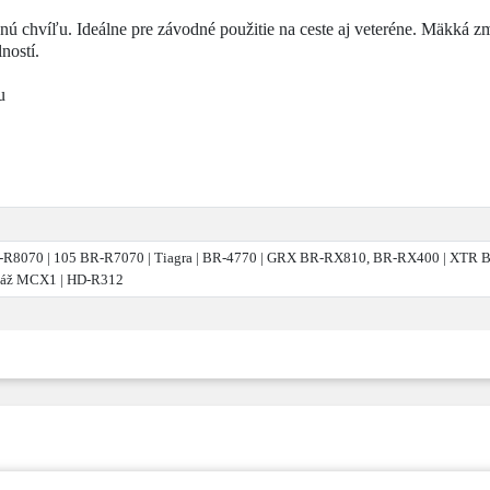
lednú chvíľu. Ideálne pre závodné použitie na ceste aj veteréne. Mäkk
ností.
u
R-R8070 | 105 BR-R7070 | Tiagra | BR-4770 | GRX BR-RX810, BR-RX400 | XTR B
táž MCX1 | HD-R312