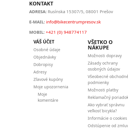
KONTAKT
ADRESA:
Rusínska 15307/5, 08001 Prešov
E-MAIL:
info@bikecentrumpresov.sk
MOBIL:
+421 (0) 948774117
VÁŠ ÚČET
VŠETKO O
NÁKUPE
Osobné údaje
Možnosti dopravy
Objednávky
Zásady ochrany
Dobropisy
osobných údajov
Adresy
Všeobecné obchodn
Zľavové kupóny
podmienky
Moje upozornenia
Možnosti platby
Moje
Reklamačný poriado
komentáre
Ako vybrať správnu
veľkosť bicykla?
Informácie o cookies
Odstúpenie od zmlu