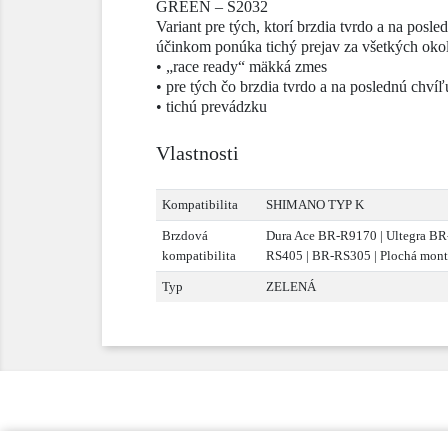
GREEN – S2032
Variant pre tých, ktorí brzdia tvrdo a na pos
účinkom ponúka tichý prejav za všetkých okol
• „race ready“ mäkká zmes
• pre tých čo brzdia tvrdo a na poslednú chvíľ
• tichú prevádzku
Vlastnosti
Kompatibilita
SHIMANO TYP K
Brzdová
Dura Ace BR-R9170 | Ultegra B
kompatibilita
RS405 | BR-RS305 | Plochá mon
Typ
ZELENÁ