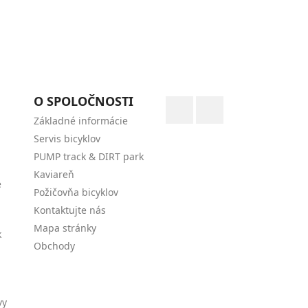
O SPOLOČNOSTI
Facebook
Instagram
Základné informácie
Servis bicyklov
PUMP track & DIRT park
Kaviareň
é
Požičovňa bicyklov
Kontaktujte nás
Mapa stránky
k
Obchody
vy