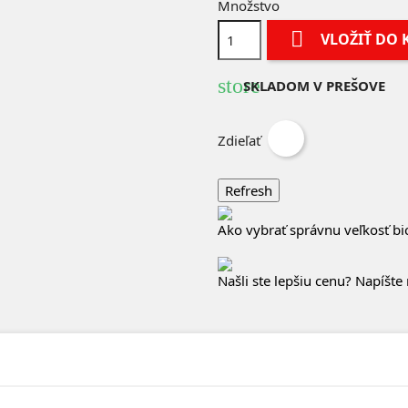
Množstvo

VLOŽIŤ DO 
store
SKLADOM V PREŠOVE
Zdieľať
Ako vybrať správnu veľkosť bi
Našli ste lepšiu cenu? Napíšte