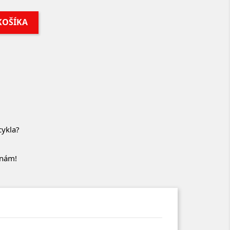
KOŠÍKA
cykla?
 nám!