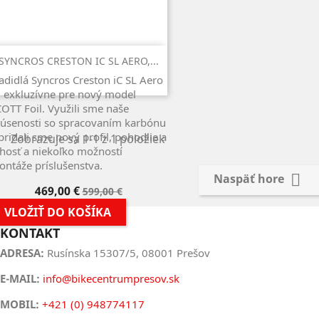
SYNCROS CRESTON IC SL AERO,...
adidlá Syncros Creston iC SL Aero
 exkluzívne pre nový model
OTT Foil. Využili sme naše
kúsenosti so spracovaním karbónu
pridali sme nový profil, pohodlie a
Zobrazuje sa 1-1 z 1 položiek
hosť a niekoľko možností
ntáže príslušenstva.

Naspäť hore
Cena
Základná
469,00 €
599,00 €
cena
VLOŽIŤ DO KOŠÍKA
KONTAKT
ADRESA:
Rusínska 15307/5, 08001 Prešov
E-MAIL:
info@bikecentrumpresov.sk
MOBIL:
+421 (0) 948774117