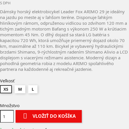
S DPH
Dámsky horský elektrobicykel
Leader Fox ARIMO 29
je ideálny
na jazdu po meste aj v ľahšom teréne. Disponuje ľahkým
hliníkovým rámom, odpruženou vidlicou so zdvihom 120 mm a
tichým zadným motorom Bafang s výkonom 250 W a krútiacim
momentom 45 Nm. O dlhý dojazd sa stará LG batéria s
kapacitou 720 Wh, ktorá umožňuje priemerný dojazd okolo 70
km, maximálne až 110 km. Bicykel je vybavený hydraulickými
brzdami Shimano, 9-rýchlostným radením Shimano Alivio a LCD
displejom s viacerými režimami asistencie. Moderný dizajn a
pohodlná geometria robia z modelu ARIMO spoľahlivého
partnera na každodenné aj rekreačné jazdenie.
Veľkosť
XS
M
L
Množstvo

VLOŽIŤ DO KOŠÍKA