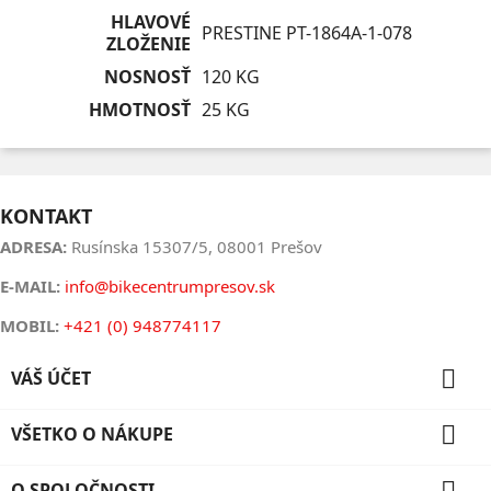
HLAVOVÉ
PRESTINE PT-1864A-1-078
ZLOŽENIE
NOSNOSŤ
120 KG
HMOTNOSŤ
25 KG
KONTAKT
ADRESA:
Rusínska 15307/5, 08001 Prešov
E-MAIL:
info@bikecentrumpresov.sk
MOBIL:
+421 (0) 948774117

VÁŠ ÚČET

VŠETKO O NÁKUPE
O SPOLOČNOSTI