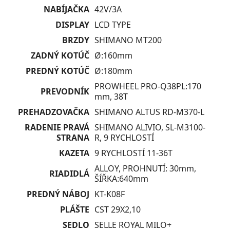
NABÍJAČKA
42V/3A
DISPLAY
LCD TYPE
BRZDY
SHIMANO MT200
ZADNÝ KOTÚČ
Ø:160mm
PREDNÝ KOTÚČ
Ø:180mm
PROWHEEL PRO-Q38PL:170
PREVODNÍK
mm, 38T
PREHADZOVAČKA
SHIMANO ALTUS RD-M370-L
RADENIE PRAVÁ
SHIMANO ALIVIO, SL-M3100-
STRANA
R, 9 RYCHLOSTÍ
KAZETA
9 RYCHLOSTÍ 11-36T
ALLOY, PROHNUTÍ: 30mm,
RIADIDLÁ
ŠÍŘKA:640mm
PREDNÝ NÁBOJ
KT-K08F
PLÁŠTE
CST 29X2,10
SEDLO
SELLE ROYAL MILO+