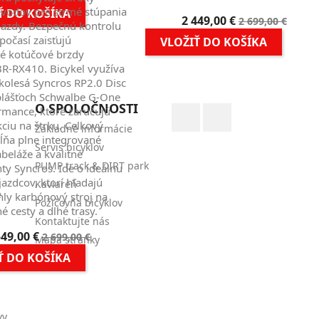
cena
evodov pre strmé stúpania
Ť DO KOŠÍKA
Cena
Základná
2 449,00 €
2 699,00 €
zjazdy. Bezpečnú kontrolu
cena
očasí zaisťujú
VLOŽIŤ DO KOŠÍKA
ké kotúčové brzdy
R-RX410. Bicykel využíva
kolesá Syncros RP2.0 Disc
plášťoch Schwalbe G-One
O SPOLOČNOSTI
Facebook
Instagram
rmance, ktoré zaručujú
kciu na štrku. Celkový
Základné informácie
ĺňa plne integrované
Servis bicyklov
beláže a kvalitné
PUMP track & DIRT park
y Syncros. Ide o ideálnu
jazdcov, ktorí hľadajú
Kaviareň
é
hly karbónový stroj na
Požičovňa bicyklov
 cesty a dlhé trasy.
Kontaktujte nás
na
Základná
549,00 €
2 699,00 €
Mapa stránky
k
cena
Ť DO KOŠÍKA
Obchody
vy