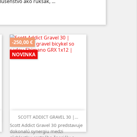
lušenstvo ako ruksak, ...
-250,00 €
NOVINKA
Rýchly náhľad

SCOTT ADDICT GRAVEL 30 |...
Scott Addict Gravel 30 predstavuje
dokonalú synergiu medzi