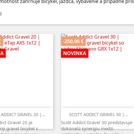
motnosť zahrňuje bicykel, jazdca, vybavenie a prípadné prís
€
-250,00 €
KA
NOVINKA
Rýchly náhľad
Rýchly náhľad


ADDICT GRAVEL 20 |...
SCOTT ADDICT GRAVEL 30 |...
ct Gravel 20 je
Scott Addict Gravel 30 predstavuje
ý gravel bicykel s
dokonalú synergiu medzi