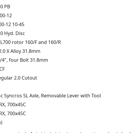
0 PB
00-12
0-12 10-45
0 Hyd. Disc
700 rotor 160/F and 160/R
2.0 X Alloy 31.8mm
/4", four Bolt 31.8mm
CF
egular 2.0 Cutout
c Syncros SL Axle, Removable Lever with Tool
RX, 700x45C
RX, 700x45C
p)