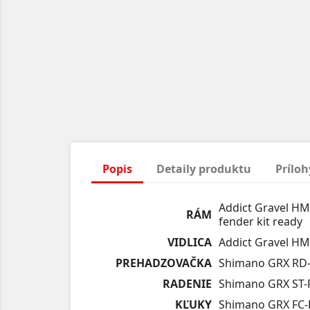
Popis
Detaily produktu
Príloh
Addict Gravel HM
RÁM
fender kit ready
VIDLICA
Addict Gravel HMF
PREHADZOVAČKA
Shimano GRX RD-
RADENIE
Shimano GRX ST-
KĽUKY
Shimano GRX FC-