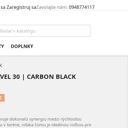
 sa
Zaregistruj sa
Zavolajte nám:
0948774117
TY
DOPLNKY
K
VEL 30 | CARBON BLACK
€
avuje dokonalú synergiu medzi rýchlosťou
u v teréne, vďaka čomu je ideálnou voľbou pre