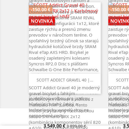
ľahkým karbónovým rámom a
ľahkým k
vidlicou z materiálu HMF Carbon.
vidlicou z
-150,00 €
-150,00 
Dominantou výbavy je bezdrôtové
Dominanto
elektronické radenie SRAM RIVAL
elektroni
NOVINKA
NOVIN
eTap AXS v konfigurácii 1x12, ktoré
eTap AXS v
zaisťuje rýchlu a presnú zmenu
zaisťuje r
prevodov v náročnom teréne. O
prevodov 
spoľahlivý brzdný účinok sa starajú
spoľahlivý
hydraulické kotúčové brzdy SRAM
hydraulic
Rival eTap AXS HRD. Bicykel je
Rival eTap
osadený zapletenými kolesami
osadený z
Syncros RP2.0 Disc s plášťami
Syncros RP
Schwalbe G-One Bite Performance,
Schwalbe 
ktoré poskytujú optimálny grip na
ktoré posk
Rýchly náhľad

SCOTT ADDICT GRAVEL 40 |...
SCOTT 
štrku. Čistý dizajn dopĺňa plne
štrku. Čis
integrovaná kabeláž a kvalitné
integrovan
SCOTT Addict Gravel 40 je moderný
SCOTT Add
komponenty Syncros. Tento model
komponent
gravel bicykel s ľahkým
gravel bic
je ideálnou voľbou pre jazdcov
je ideálno
karbónovým rámom a vidlicou z
karbónový
hľadajúcich tuhý, ľahký a
hľadajúcic
materiálu HMF Carbon. Tento
materiálu
technologicky vyspelý stroj na
technologi
model je vybavený mechanickou
model je 
nespevnené cesty.
nespevnen
sadou Shimano GRX 2x12
sadou Sh
(kombinácia komponentov sérií 820
(kombinác
Cena
Základná
Ce
3 549,00 €
3 
3 899,00 €
a 610), ktorá poskytuje široký
a 610), kt