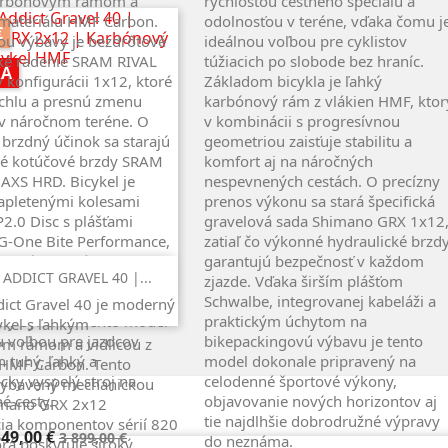
arbónovým rámom a
rýchlosťou cestného špeciálu a
 materiálu HMF Carbon.
odolnosťou v teréne, vďaka čomu j
€
u výbavy je bezdrôtové
ideálnou voľbou pre cyklistov
cké radenie SRAM RIVAL
túžiacich po slobode bez hraníc.
KA
 konfigurácii 1x12, ktoré
Základom bicykla je ľahký
ýchlu a presnú zmenu
karbónový rám z vlákien HMF, ktor
v náročnom teréne. O
v kombinácii s progresívnou
 brzdný účinok sa starajú
geometriou zaisťuje stabilitu a
ké kotúčové brzdy SRAM
komfort aj na náročných
 AXS HRD. Bicykel je
nespevnených cestách. O precízny
apletenými kolesami
prenos výkonu sa stará špecifická
2.0 Disc s plášťami
gravelová sada Shimano GRX 1x12
G-One Bite Performance,
zatiaľ čo výkonné hydraulické brzd
ytujú optimálny grip na
garantujú bezpečnosť v každom
Rýchly náhľad

ADDICT GRAVEL 40 |...
tý dizajn dopĺňa plne
zjazde. Vďaka širším plášťom
á kabeláž a kvalitné
Schwalbe, integrovanej kabeláži a
ict Gravel 40 je moderný
y Syncros. Tento model
praktickým úchytom na
ykel s ľahkým
u voľbou pre jazdcov
bikepackingovú výbavu je tento
m rámom a vidlicou z
h tuhý, ľahký a
model dokonale pripravený na
 HMF Carbon. Tento
cky vyspelý stroj na
celodenné športové výkony,
vybavený mechanickou
é cesty.
objavovanie nových horizontov aj
imano GRX 2x12
tie najdlhšie dobrodružné výpravy
ia komponentov sérií 820
na
Základná
549,00 €
3 899,00 €
do neznáma.
orá poskytuje široký