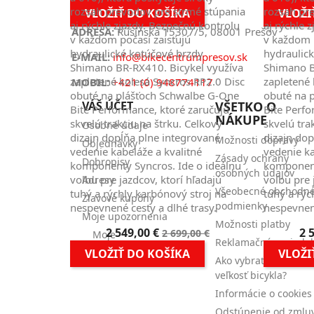
cena
KONTAKT
rozsah prevodov pre strmé stúpania
rozsah pr
VLOŽIŤ DO KOŠÍKA
VLOŽI
aj rýchle zjazdy. Bezpečnú kontrolu
aj rýchle 
ADRESA:
Rusínska 15307/5, 08001 Prešov
v každom počasí zaisťujú
v každom p
hydraulické kotúčové brzdy
hydraulic
E-MAIL:
info@bikecentrumpresov.sk
Shimano BR-RX410. Bicykel využíva
Shimano B
zapletené kolesá Syncros RP2.0 Disc
zapletené 
MOBIL:
+421 (0) 948774117
obuté na plášťoch Schwalbe G-One
obuté na 
VÁŠ ÚČET
VŠETKO O
Bite Performance, ktoré zaručujú
Bite Perfo
NÁKUPE
skvelú trakciu na štrku. Celkový
skvelú tra
Osobné údaje
dizajn dopĺňa plne integrované
dizajn dop
Možnosti dopravy
Objednávky
vedenie kabeláže a kvalitné
vedenie ka
Zásady ochrany
Dobropisy
komponenty Syncros. Ide o ideálnu
komponent
osobných údajov
voľbu pre jazdcov, ktorí hľadajú
voľbu pre 
Adresy
Všeobecné obchodn
tuhý a rýchly karbónový stroj na
tuhý a rýc
Zľavové kupóny
podmienky
nespevnené cesty a dlhé trasy.
nespevnené
Moje upozornenia
Možnosti platby
Cena
Základná
Ce
2 549,00 €
2 
2 699,00 €
Moje
Reklamačný poriado
cena
komentáre
VLOŽIŤ DO KOŠÍKA
VLOŽI
Ako vybrať správnu
veľkosť bicykla?
Informácie o cookies
Odstúpenie od zmlu