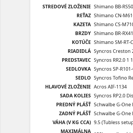
STREDOVÉ ZLOŽENIE
Shimano BB-RS50
REŤAZ
Shimano CN-M61
KAZETA
Shimano CS-M710
BRZDY
Shimano BR-RX41
KOTÚČE
Shimano SM-RT-CL
RIADIDLÁ
Syncros Creston 
PREDSTAVEC
Syncros RR2.0 1 1
SEDLOVKA
Syncros SP-R101-
SEDLO
Syncros Tofino R
HLAVOVÉ ZLOŽENIE
Acros AIF-1134
SADA KOLIES
Syncros RP2.0 Dis
PREDNÝ PLÁŠŤ
Schwalbe G-One 
ZADNÝ PLÁŠŤ
Schwalbe G-One 
VÁHA (V KG CCA)
9.5 (Tubless setu
MAXIMÁLNA