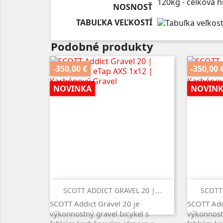
120kg - celková h
NOSNOSŤ
TABUĽKA VEĽKOSTÍ
Podobné produkty
-350,00 €
-350,00 
NOVINKA
NOVIN
Rýchly náhľad

SCOTT ADDICT GRAVEL 20 |...
SCOTT 
SCOTT Addict Gravel 20 je
SCOTT Addi
výkonnostný gravel bicykel s
výkonnostn