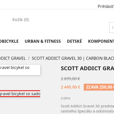
Prihlásiť
Košík
(0)
OBICYKLE
URBAN & FITNESS
DETSKÉ
KOMPONEN
DICT GRAVEL
SCOTT ADDICT GRAVEL 30 | CARBON BLAC
SCOTT ADDICT GRA
2 699,00 €
2 449,00 €
ZĽAVA 250,00 
S DPH
Scott Addict Gravel 30 predst
cestného špeciálu a odolnosťo