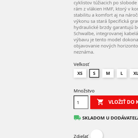
cyklistov túžiacich po slobod
rám z vlákien HMF, ktorý v ko
stabilitu a komfort aj na nár
výkonu sa stará špecifická gr
hydraulické brzdy garantujú 
Schwalbe, integrovanej kabel
výbavu je tento model dokona
objavovanie nových horizontov
neznáma.
Veľkosť
XS
S
M
L
X
Množstvo

VLOŽIŤ DO 
local_shipping
SKLADOM U DODÁVATEĽ
Zdieľať