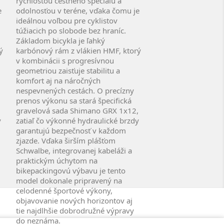
rýchlosťou cestného špeciálu a
e
odolnosťou v teréne, vďaka čomu je
ideálnou voľbou pre cyklistov
túžiacich po slobode bez hraníc.
Základom bicykla je ľahký
ý
karbónový rám z vlákien HMF, ktorý
v kombinácii s progresívnou
geometriou zaisťuje stabilitu a
komfort aj na náročných
nespevnených cestách. O precízny
prenos výkonu sa stará špecifická
,
gravelová sada Shimano GRX 1x12,
y
zatiaľ čo výkonné hydraulické brzdy
garantujú bezpečnosť v každom
zjazde. Vďaka širším plášťom
Schwalbe, integrovanej kabeláži a
praktickým úchytom na
bikepackingovú výbavu je tento
model dokonale pripravený na
celodenné športové výkony,
objavovanie nových horizontov aj
tie najdlhšie dobrodružné výpravy
do neznáma.