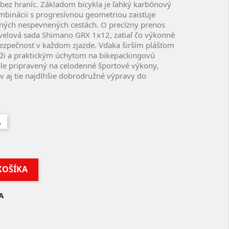
e bez hraníc. Základom bicykla je ľahký karbónový
mbinácii s progresívnou geometriou zaisťuje
očných nespevnených cestách. O precízny prenos
avelová sada Shimano GRX 1x12, zatiaľ čo výkonné
bezpečnosť v každom zjazde. Vďaka širším plášťom
áži a praktickým úchytom na bikepackingovú
le pripravený na celodenné športové výkony,
 aj tie najdlhšie dobrodružné výpravy do
L
KOŠÍKA
A